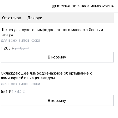
МОСКВА
ПОИСК
ПРОФИЛЬ!
КОРЗИНА
От отёков
Для рук
Щётка для сухого лимфодренажного массажа Ясень и
кактус
для всех типов кожи
1 263 ₽
2 105 ₽
В корзину
Охлаждающее лимфодренажное обёртывание с
ламинарией и ниацинамидом
для всех типов кожи
551 ₽
1 344 ₽
В корзину