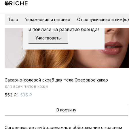
Тело
Увлажнение и питание
Отшелушивание и лимфо
Запишись на интервью
и повлияй на развитие бренда!
Участвовать
Сахарно-солевой скраб для тела Ореховое какао
для всех типов кожи
553 ₽
1 535 ₽
В корзину
Согревающее лимфодренажное обёртывание с красным