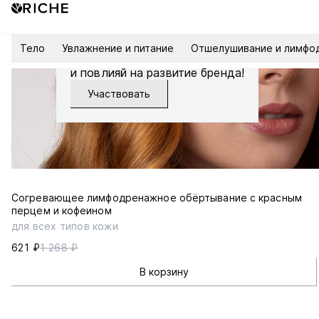
Тело
Увлажнение и питание
Отшелушивание и лимфо
Запишись на интервью
и повлияй на развитие бренда!
Участвовать
Согревающее лимфодренажное обёртывание с красным
перцем и кофеином
для всех типов кожи
621 ₽
1 268 ₽
В корзину