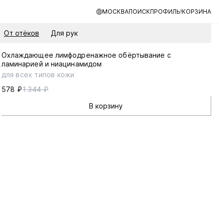
МОСКВА
ПОИСК
ПРОФИЛЬ!
КОРЗИНА
От отёков
Для рук
Охлаждающее лимфодренажное обёртывание с
ламинарией и ниацинамидом
для всех типов кожи
578 ₽
1 344 ₽
В корзину