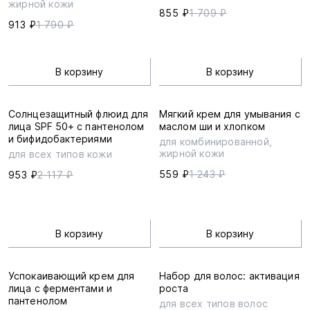
жирной кожи
855 ₽
1 709 ₽
913 ₽
1 790 ₽
В корзину
В корзину
Солнцезащитный флюид для
Мягкий крем для умывания с
лица SPF 50+ с пантенолом
маслом ши и хлопком
и бифидобактериями
для комбинированной,
жирной кожи
для всех типов кожи
559 ₽
1 243 ₽
953 ₽
2 117 ₽
В корзину
В корзину
Успокаивающий крем для
Набор для волос: активация
лица с ферментами и
роста
пантенолом
для всех типов волос