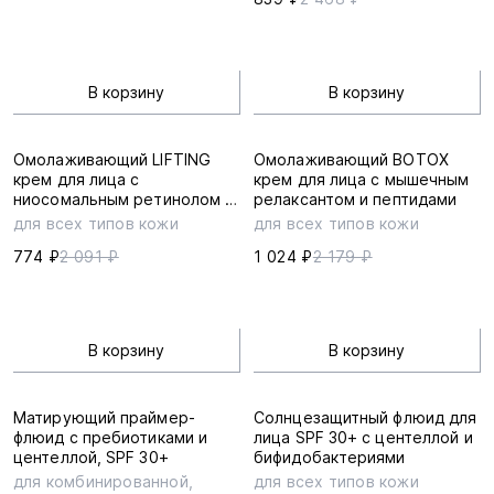
В корзину
В корзину
Омолаживающий LIFTING
Омолаживающий BOTOX
крем для лица с
крем для лица с мышечным
ниосомальным ретинолом и
релаксантом и пептидами
церамиды
для всех типов кожи
для всех типов кожи
774 ₽
2 091 ₽
1 024 ₽
2 179 ₽
В корзину
В корзину
Матирующий праймер-
Солнцезащитный флюид для
флюид с пребиотиками и
лица SPF 30+ с центеллой и
центеллой, SPF 30+
бифидобактериями
для комбинированной,
для всех типов кожи