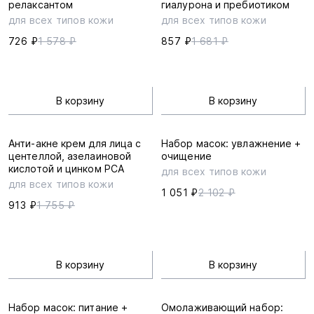
релаксантом
гиалурона и пребиотиком
для всех типов кожи
для всех типов кожи
726 ₽
1 578 ₽
857 ₽
1 681 ₽
В корзину
В корзину
Анти-акне крем для лица с
Набор масок: увлажнение +
центеллой, азелаиновой
очищение
кислотой и цинком PCA
для всех типов кожи
для всех типов кожи
1 051 ₽
2 102 ₽
913 ₽
1 755 ₽
В корзину
В корзину
Набор масок: питание +
Омолаживающий набор: