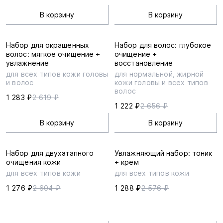
В корзину
В корзину
Набор для окрашенных
Набор для волос: глубокое
волос: мягкое очищение +
очищение +
увлажнение
восстановление
для всех типов кожи головы
для нормальной, жирной
и волос
кожи головы и всех типов
волос
1 283 ₽
2 619 ₽
1 222 ₽
2 656 ₽
В корзину
В корзину
Набор для двухэтапного
Увлажняющий набор: тоник
очищения кожи
+ крем
для всех типов кожи
для всех типов кожи
1 276 ₽
2 604 ₽
1 288 ₽
2 576 ₽