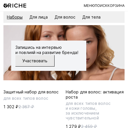
МЕНЮ
ПОИСК
КОРЗИНА
Наборы
Для лица
Для волос
Для тела
Запишись на интервью
и повлияй на развитие бренда!
Участвовать
Защитный набор для волос
Набор для волос: активация
роста
для всех типов волос
для всех типов волос
1 302 ₽
2 367 ₽
и кожи головы,
за исключением
чувствительной
1 279 ₽
2 459 ₽